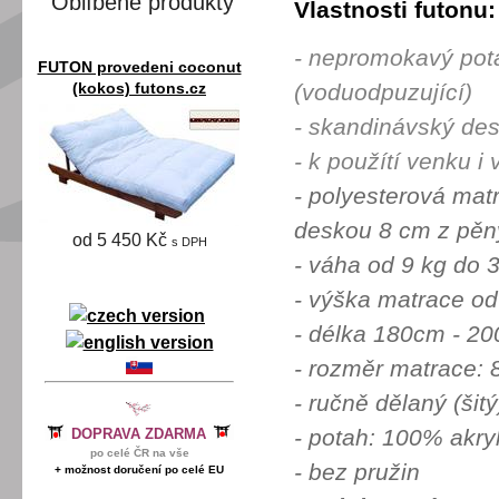
Oblíbené produkty
Vlastnosti futonu:
- nepromokavý pot
FUTON provedeni coconut
(voduodpuzující)
(kokos) futons.cz
- skandinávský des
- k použítí venku i 
- polyesterová mat
deskou 8 cm z pěn
od 5 450 Kč
s DPH
- váha od 9 kg do 
- výška matrace
- délka 180cm -
- rozměr matrace
- ručně dělaný (šitý
- potah: 100% akry
DOPRAVA ZDARMA
po celé ČR na vše
- bez pružin
+ možnost doručení po celé EU