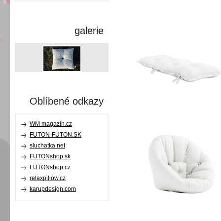
galerie
Oblíbené odkazy
WM magazín.cz
FUTON-FUTON.SK
sluchatka.net
FUTONshop.sk
FUTONshop.cz
relaxpillow.cz
karupdesign.com