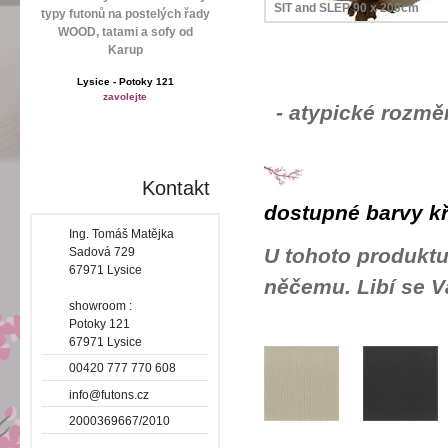
SIT and SLEP 90 x 200cm
typy futonů na postelých řady
WOOD, tatami a sofy od
Karup
Lysice - Potoky 121
zavolejte
- atypické rozmě
Kontakt
dostupné barvy kř
Ing. Tomáš Matějka
U tohoto produktu
Sadová 729
67971 Lysice
něčemu. Libí se 
showroom :
Potoky 121
67971 Lysice
00420 777 770 608
info@futons.cz
2000369667/2010