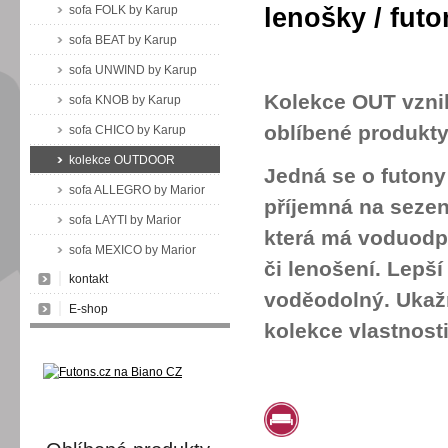
lenošky / futo
sofa FOLK by Karup
sofa BEAT by Karup
sofa UNWIND by Karup
Kolekce OUT vznik
sofa KNOB by Karup
oblíbené produkty
sofa CHICO by Karup
kolekce OUTDOOR
Jedná se o futony
sofa ALLEGRO by Marior
příjemná na sezen
sofa LAYTI by Marior
která má voduodpu
sofa MEXICO by Marior
či lenošení. Lepší
kontakt
voděodolný. Ukažm
E-shop
kolekce vlastnosti