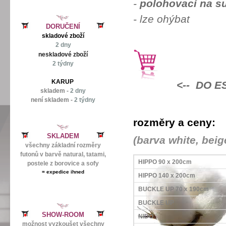
-
polohovací na s
- lze ohýbat
DORUČENÍ
skladové zboží
2 dny
neskladové zboží
2 týdny
KARUP
<-- DO 
skladem -
2 dny
není skladem -
2 týdny
rozměry a ceny:
SKLADEM
(barva white, beig
všechny základní rozměry
futonů v barvě natural, tatami,
HIPPO 90 x 200cm
postele z borovice a sofy
=
expedice ihned
HIPPO 140 x 200cm
BUCKLE UP 70 x 190cm
BUCKLE UP
SHOW-ROOM
NIDO
možnost vyzkoušet všechny