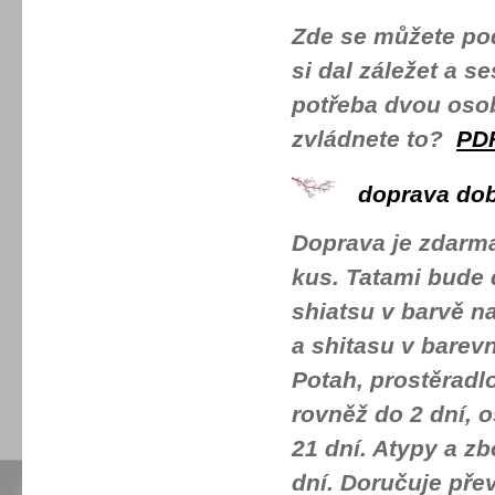
Zde se můžete pod
si dal záležet a se
potřeba dvou osob,
zvládnete to?
PD
doprava dob
Doprava je zdarma
kus. Tatami bude 
shiatsu v barvě n
a shitasu v barev
Potah, prostěradl
rovněž do 2 dní, 
21 dní. Atypy a z
dní. Doručuje pře