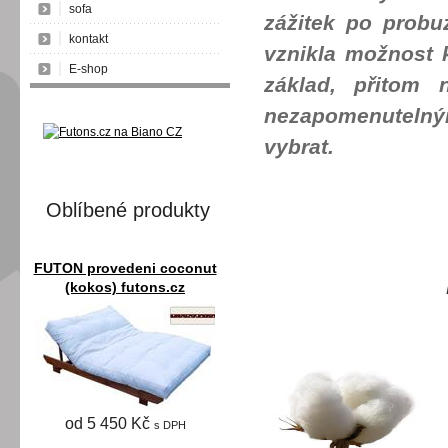
sofa
zážitek po probu
kontakt
vznikla možnost 
E-shop
základ, přitom 
nezapomenutelným
vybrat.
Oblíbené produkty
FUTON provedeni coconut
(kokos) futons.cz
od 5 450 Kč
s DPH