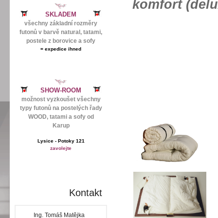
komfort 
SKLADEM
shi
všechny základní rozměry
futonů v barvě natural, tatami,
postele z borovice a sofy
=
expedice ihned
SHOW-ROOM
možnost vyzkoušet všechny
typy futonů na postelých řady
WOOD, tatami a sofy od
Karup
Lysice - Potoky 121
zavolejte
Kontakt
Ing. Tomáš Matějka