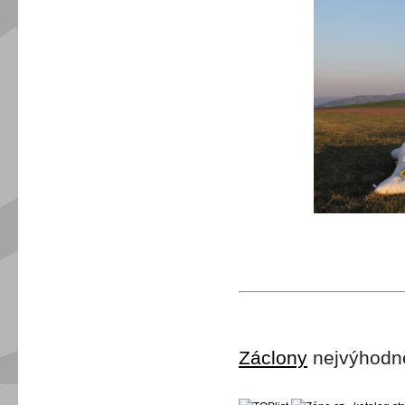
Záclony
nejvýhodně