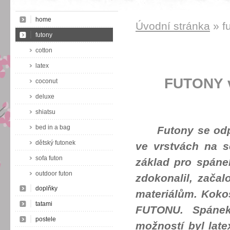
home
Úvodní stránka
» f
futony
cotton
latex
FUTONY v
coconut
deluxe
shiatsu
bed in a bag
Futony se odprad
dětský futonek
ve vrstvách na s
sofa futon
základ pro spáne
outdoor futon
zdokonalil, zača
doplňky
materiálům. Koko
tatami
FUTONU. Spánek
postele
možností byl lat