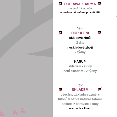
DOPRAVA ZDARMA
po celé ČR na vše
+ možnost doručení po celé EU
DORUČENÍ
skladové zboží
2 dny
neskladové zboží
2 týdny
KARUP
skladem -
2 dny
není skladem -
2 týdny
SKLADEM
všechny základní rozměry
futonů v barvě natural, tatami,
postele z borovice a sofy
=
expedice ihned