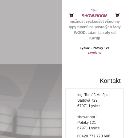
SHOW-ROOM
možnost vyzkoušet všechny
typy futonů na postelých řady
WOOD, tatami a sofy od
Karup
Lysice - Potoky 121
zavolejte
Kontakt
Ing. Tomáš Matějka
Sadová 729
67971 Lysice
showroom :
Potoky 121
67971 Lysice
00420 777 770 608