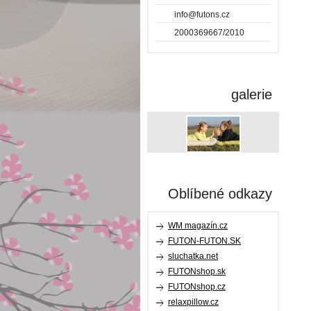
info@futons.cz
2000369667/2010
galerie
Oblíbené odkazy
WM magazín.cz
FUTON-FUTON.SK
sluchatka.net
FUTONshop.sk
FUTONshop.cz
relaxpillow.cz