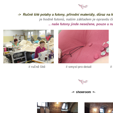
->
Ručně
šité
potahy
a
futony
,
přírodní materiály,
důraz
na
k
je hodně futonů, našim základem je opravdu či
.. naše
futony
jinde nesežene, pouze u ná
# ručně šité # smysl pro detail # ručn
-> showroom <-