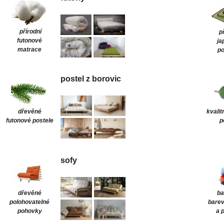
přírodní
p
futonové
ja
matrace
po
postel z borovic
dřevěné
kvalit
futonové postele
p
sofy
dřevěné
ba
polohovatelné
barev
pohovky
a 