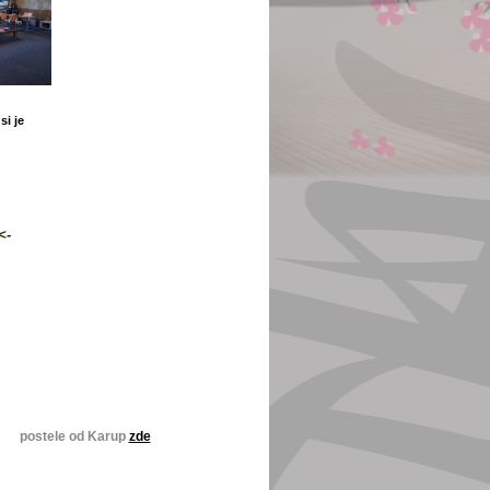
si je
<-
le od Karup
zde