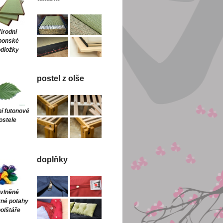
řírodní
ponské
dložky
postel z olše
ní futonové
ostele
doplňky
vlněné
né potahy
polštáře