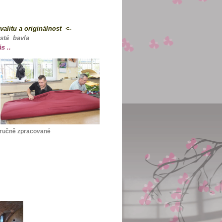
valitu a
originálnost
<-
stá bavla
s ..
ě zpracované