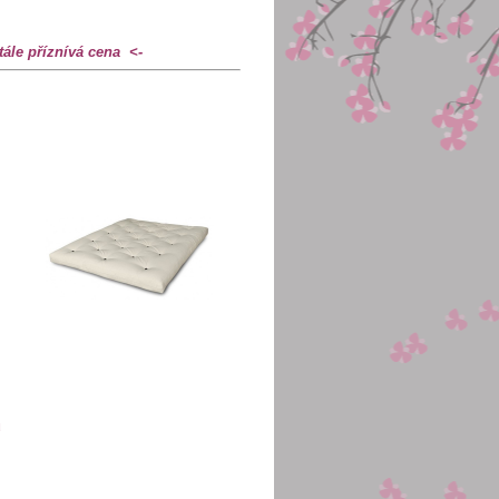
tále příznívá cena <-
u