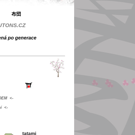
団
TONS.CZ
řená po generace
ADEM <-
í <-
tatami