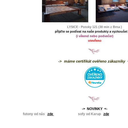
LYSICE - Potoky 121 (30 min z Brna )
přijďte se podívat na naše produkty a vyzkoušet 
(i víkend nebo podvečer)
otevřeno
-> máme certifikát ověřeno zákazníky 
-> NOVINKY <-
futony od nás
zde
sofy od Karup
zde
poste