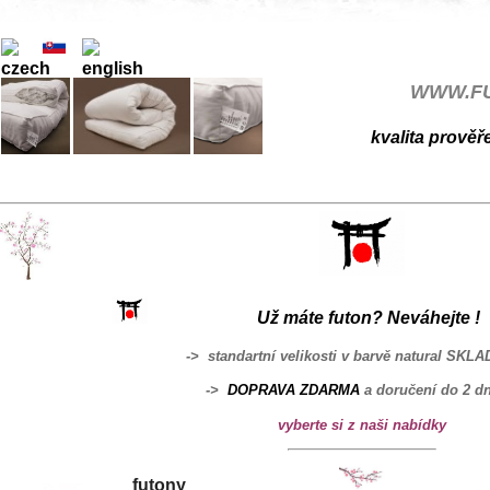
布
WWW.FU
kvalita prově
Už máte futon? Neváhejte !
-> standartní velikosti v barvě natural SKL
->
DOPRAVA ZDARMA
a doručení do 2 dn
vyberte si z naši nabídky
futony