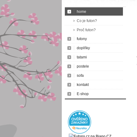
home
Co je futon?
Proč futon?
futony
doplňky
tatami
postele
sofa
kontakt
E-shop