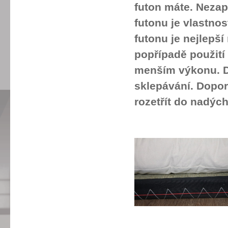
futon máte. Nezap
futonu je vlastno
futonu je nejlepš
popřípadě použití 
menším výkonu. Dů
sklepávání. Doporu
rozetřít do nadýc