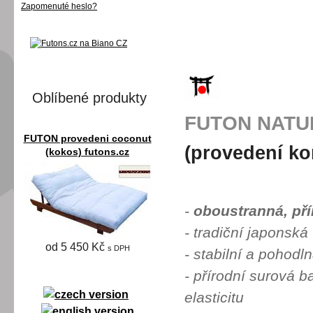
Zapomenuté heslo?
Oblíbené produkty
FUTON NATU
FUTON provedeni coconut
(provedení ko
(kokos) futons.cz
-
oboustranná, pří
- tradiční japonská
od 5 450 Kč
s DPH
- stabilní a pohodl
- přírodní surová b
elasticitu