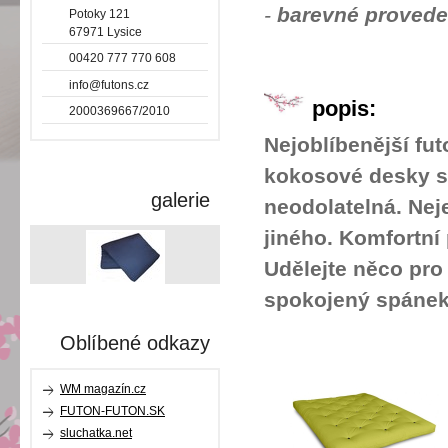
-
barevné provede
Potoky 121
67971 Lysice
00420 777 770 608
info@futons.cz
popis:
2000369667/2010
Nejoblíbenější fu
kokosové desky sp
galerie
neodolatelná. Nej
jiného. Komfortní
Udělejte něco pro 
spokojený spánek.
Oblíbené odkazy
WM magazín.cz
FUTON-FUTON.SK
sluchatka.net