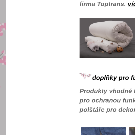
firma Toptrans
.
ví
doplňky pro f
Produkty vhodné k
pro ochranou funk
polštáře pro dekor