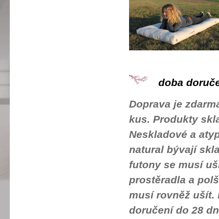
doba doručen
Doprava je zdarma
kus. Produkty sk
Neskladové a atyp
natural bývají sk
futony se musí uš
prostěradla a pol
musí rovněž ušít.
doručení do 28 dn