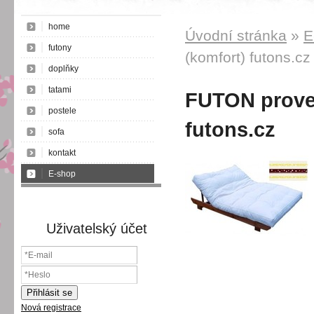
home
Úvodní stránka
»
E
futony
(komfort) futons.cz
doplňky
tatami
FUTON proved
postele
futons.cz
sofa
kontakt
E-shop
Uživatelský účet
Nová registrace