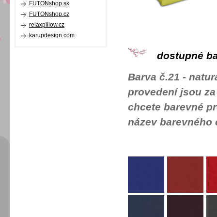
FUTONshop.sk
FUTONshop.cz
relaxpillow.cz
karupdesign.com
dostupné ba
Barva č.21 - natur
provedení jsou za
chcete barevné pr
název barevného 