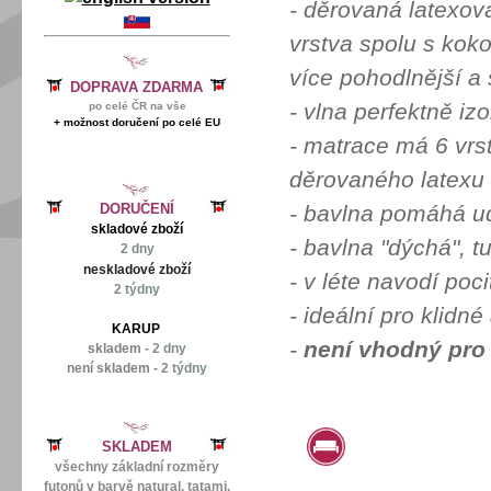
-
děrovaná latexová
vrstva spolu s kok
více pohodlnější a 
DOPRAVA ZDARMA
- vlna perfektně izo
po celé ČR na vše
+ možnost doručení po celé EU
- matrace má 6 vrs
děrovaného latexu
- bavlna pomáhá u
DORUČENÍ
skladové zboží
- bavlna "dýchá", t
2 dny
neskladové zboží
- v léte navodí poc
2 týdny
- ideální pro klidn
KARUP
-
není vhodný pro
skladem -
2 dny
není skladem -
2 týdny
SKLADEM
všechny základní rozměry
futonů v barvě natural, tatami,