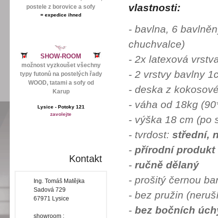
vlastnosti:
postele z borovice a sofy
=
expedice ihned
- bavlna, 6 bavlněn
chuchvalce)
SHOW-ROOM
- 2x latexová
možnost vyzkoušet všechny
- 2 vrstvy ba
typy futonů na postelých řady
WOOD, tatami a sofy od
- deska z kokosov
Karup
- váha od 18kg 
Lysice - Potoky 121
zavolejte
- výška 18 cm (po 
- tvrdost:
střední, 
-
přírodní produkt
Kontakt
-
ručně dělaný
- prošitý černou
Ing. Tomáš Matějka
Sadová 729
- bez pružin (neruš
67971 Lysice
-
bez bočních úch
showroom :