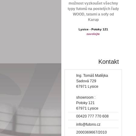
možnost vyzkoušet všechny
typy futonů na postelých řady
WOOD, tatami a sofy od
Karup
Lysice - Potoky 121
zavolejte
Kontakt
Ing. Tomáš Matějka
Sadová 729
67971 Lysice
showroom :
Potoky 121
67971 Lysice
00420 777 770 608
info@futons.cz
2000369667/2010