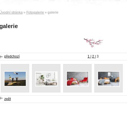
Úvodní stránka
»
Fotogalerie
» galerie
galerie
předchozí
1
|
2
|
3
zpět