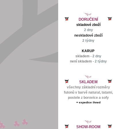
DORUČENÍ
skladové zboží
2 dny
neskladové zboží
2 týdny
KARUP
skladem -
2 dny
není skladem -
2 týdny
SKLADEM
všechny základní rozměry
futonů v barvě natural, tatami,
postele z borovice a sofy
=
expedice ihned
SHOW-ROOM