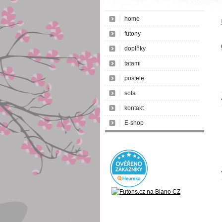
home
futony
doplňky
tatami
postele
sofa
kontakt
E-shop