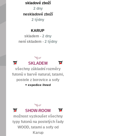
skladové zboží
2 dny
neskladové zboží
2 týdny
KARUP
skladem -
2 dny
není skladem -
2 týdny
SKLADEM
všechny základní rozměry
futonů v barvě natural, tatami,
postele z borovice a sofy
=
expedice ihned
SHOW-ROOM
možnost vyzkoušet všechny
typy futonů na postelých řady
WOOD, tatami a sofy od
Karup