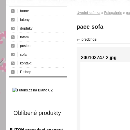
home
Úvodní stránka
»
Fotogalerie
»
pa
futony
pace sofa
doplňky
tatami
předchozí
postele
sofa
200102747-2.jpg
kontakt
E-shop
Oblíbené produkty
FUTON provedeni coconut