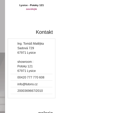
Lysice - Potoky 121
zavolejte
Kontakt
Ing. Tomáš Matějka
Sadová 729
67971 Lysice
showroom :
Potoky 121
67971 Lysice
00420 777 770 608
info@futons.cz
2000369667/2010