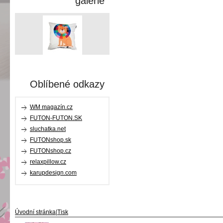
galerie
Oblíbené odkazy
WM magazín.cz
FUTON-FUTON.SK
sluchatka.net
FUTONshop.sk
FUTONshop.cz
relaxpillow.cz
karupdesign.com
Úvodní stránka
|
Tisk