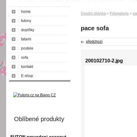
home
Úvodní stránka
»
Fotogalerie
»
pa
futony
pace sofa
doplňky
tatami
předchozí
postele
sofa
200102710-2.jpg
kontakt
E-shop
Oblíbené produkty
FUTON provedeni coconut