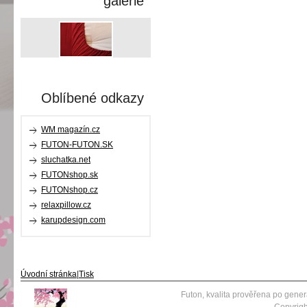
galerie
Oblíbené odkazy
WM magazín.cz
FUTON-FUTON.SK
sluchatka.net
FUTONshop.sk
FUTONshop.cz
relaxpillow.cz
karupdesign.com
Úvodní stránka
|
Tisk
Futon, kvalita prověřena po gene
Copyrigh