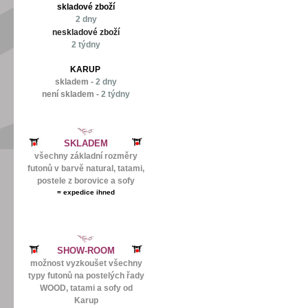
skladové zboží
2 dny
neskladové zboží
2 týdny
KARUP
skladem -
2 dny
není skladem -
2 týdny
SKLADEM
všechny základní rozměry
futonů v barvě natural, tatami,
postele z borovice a sofy
=
expedice ihned
SHOW-ROOM
možnost vyzkoušet všechny
typy futonů na postelých řady
WOOD, tatami a sofy od
Karup