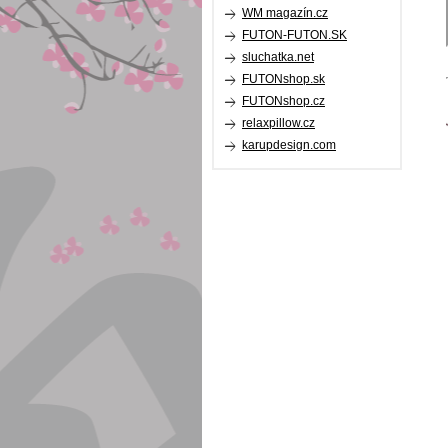
WM magazín.cz
FUTON-FUTON.SK
sluchatka.net
FUTONshop.sk
FUTONshop.cz
relaxpillow.cz
karupdesign.com