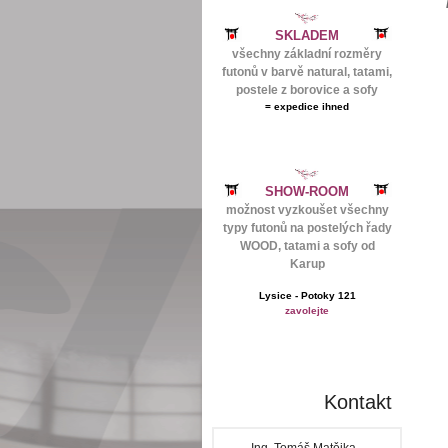
SKLADEM
všechny základní rozměry
futonů v barvě natural, tatami,
postele z borovice a sofy
=
expedice ihned
SHOW-ROOM
možnost vyzkoušet všechny
typy futonů na postelých řady
WOOD, tatami a sofy od
Karup
Lysice - Potoky 121
zavolejte
Kontakt
Ing. Tomáš Matějka