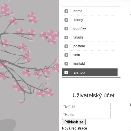
home
futony
doplňky
tatami
postele
sofa
kontakt
E-shop
Uživatelský účet
Nová registrace