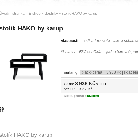
Úvodní stránka
»
E-shop
»
doplňky
» stolík HAKO by karup
stolík HAKO by karup
vlastnosti:
- odkládací stolík - také k sofám
% masiv - FSC certifikát
- jedno barevné pro
Varianty:
3 938 Kč
Cena:
s DPH
bez DPH:
3 255 Kč
Dostupnost:
skladem
綿
stolík HAKO by karup