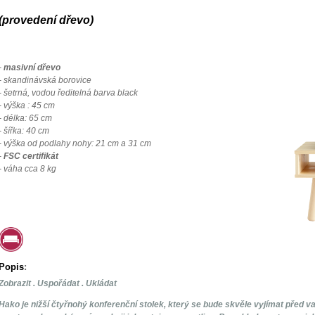
(provedení dřevo)
-
masivní dřevo
- skandinávská borovice
- šetrná, vodou ředitelná barva black
- výška : 45 cm
- délka: 65 cm
- šířka: 40 cm
- výška od podlahy nohy: 21 cm a 31 cm
-
FSC certifikát
- váha cca 8 kg
Popis
:
Zobrazit . Uspořádat . Ukládat
Hako je nižší čtyřnohý konferenční stolek, který se bude skvěle vyjímat před va