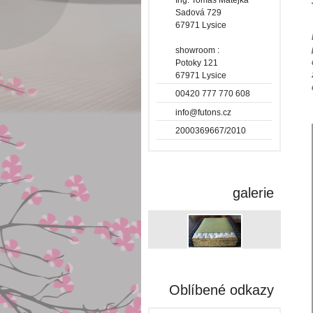
Sadová 729
67971 Lysice
showroom :
Potoky 121
67971 Lysice
00420 777 770 608
info@futons.cz
2000369667/2010
galerie
Oblíbené odkazy