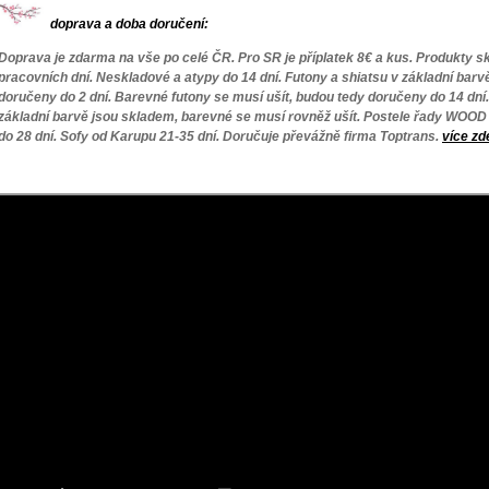
doprava a doba doručení:
D
oprava je zdarma na vše po celé ČR. Pro SR je příplatek 8
€
a kus. Produkty s
pracovních dní. Neskladové a atypy do 14 dní. Futony a shiatsu v základní barv
doručeny do 2 dní. Barevné futony se musí ušít, budou tedy doručeny do 14 dní.
základní barvě jsou skladem, barevné se musí rovněž ušít. Postele řady WOOD 
do 28 dní. Sofy od Karupu 21-35 dní. Doručuje převážně firma Toptrans
.
více zd