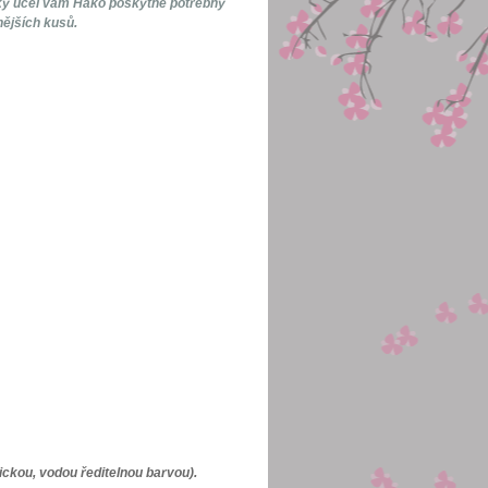
jaký účel vám Hako poskytne potřebný
ějších kusů.
ckou, vodou ředitelnou barvou).