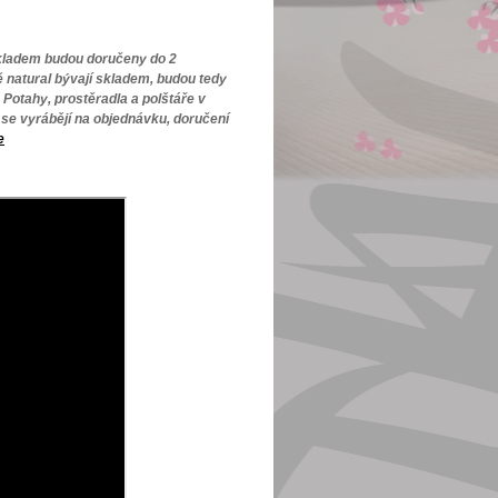
kladem budou doručeny do 2
ě natural bývají skladem, budou tedy
 Potahy, prostěradla a polštáře v
se vyrábějí na objednávku, doručení
e