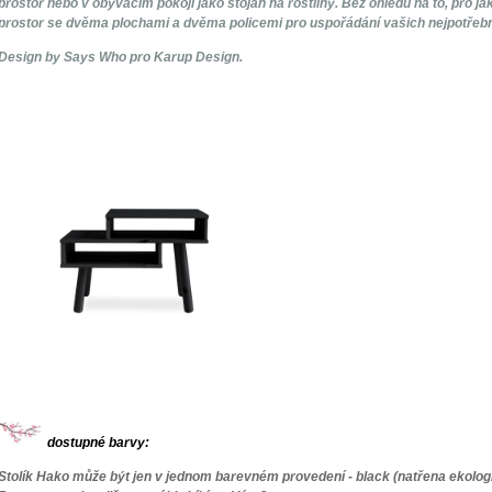
prostor nebo v obývacím pokoji jako stojan na rostliny. Bez ohledu na to, pro 
prostor se dvěma plochami a dvěma policemi pro uspořádání vašich nejpotřebn
Design by Says Who pro Karup Design.
dostupné barvy:
Stolík Hako může být jen v jednom barevném provedení - black (natřena ekologi