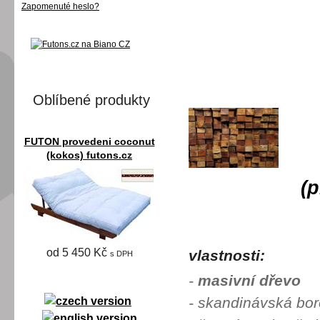
Zapomenuté heslo?
Oblíbené produkty
FUTON provedeni coconut
(kokos) futons.cz
(p
od 5 450 Kč
vlastnosti:
s DPH
-
masivní dřevo
- skandinávská bor