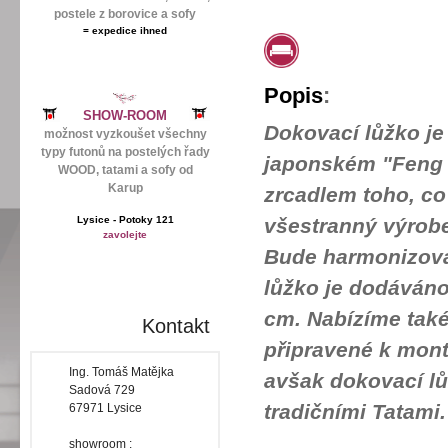
postele z borovice a sofy
=
expedice ihned
Popis
:
SHOW-ROOM
Dokovací lůžko je
možnost vyzkoušet všechny
typy futonů na postelých řady
japonském "Feng S
WOOD, tatami a sofy od
Karup
zrcadlem toho, co 
Lysice - Potoky 121
všestranný výrobe
zavolejte
Bude harmonizovat
lůžko je dodáváno
cm. Nabízíme také
Kontakt
připravené k mont
Ing. Tomáš Matějka
avšak dokovací l
Sadová 729
tradičními Tatami.
67971 Lysice
showroom :