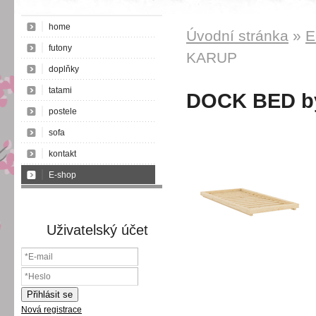
home
Úvodní stránka
»
E
futony
KARUP
doplňky
tatami
DOCK BED b
postele
sofa
kontakt
E-shop
Uživatelský účet
Nová registrace