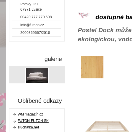
Potoky 121
67971 Lysice
dostupné ba
00420 777 770 608
info@futons.cz
Postel Dock může 
2000369667/2010
ekologickou, vodo
galerie
Oblíbené odkazy
WM magazín.cz
FUTON-FUTON.SK
sluchatka.net