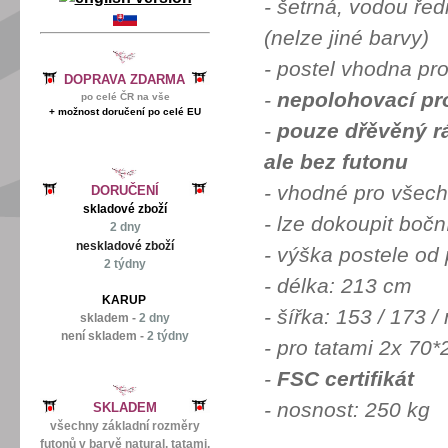
-
šetrná, vodou řed
(nelze jiné barvy)
- postel vhodna pro
DOPRAVA ZDARMA
-
nepolohovací pr
po celé ČR na vše
+ možnost doručení po celé EU
-
pouze dřěvěný r
ale bez futonu
- vhodné pro všech
DORUČENÍ
skladové zboží
- lze dokoupit bočn
2 dny
neskladové zboží
- výška postele od
2 týdny
- délka: 213 cm
KARUP
- šířka: 153 / 173 
skladem -
2 dny
není skladem -
2 týdny
- pro tatami 2x 70
-
FSC certifikát
- nosnost: 250 kg
SKLADEM
všechny základní rozměry
futonů v barvě natural, tatami,