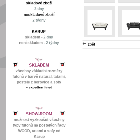
skladové zboží
2 dny
neskladové zboží
2 týdny
KARUP
skladem -
2 dny
není skladem -
2 týdny
zpět
SKLADEM
všechny základní rozměry
futonů v barvě natural, tatami,
postele z borovice a sofy
=
expedice ihned
SHOW-ROOM
možnost vyzkoušet všechny
typy futonů na postelých řady
WOOD, tatami a sofy od
Karup