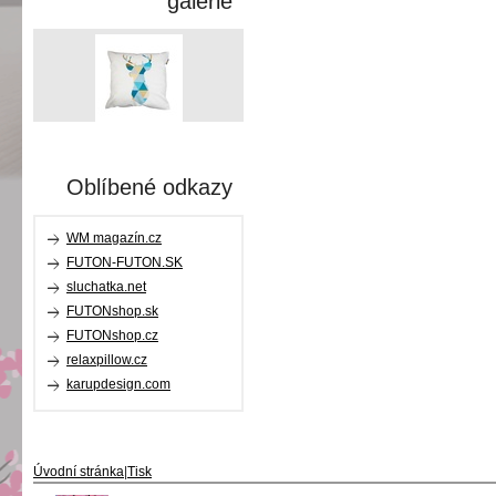
galerie
Oblíbené odkazy
WM magazín.cz
FUTON-FUTON.SK
sluchatka.net
FUTONshop.sk
FUTONshop.cz
relaxpillow.cz
karupdesign.com
Úvodní stránka
|
Tisk