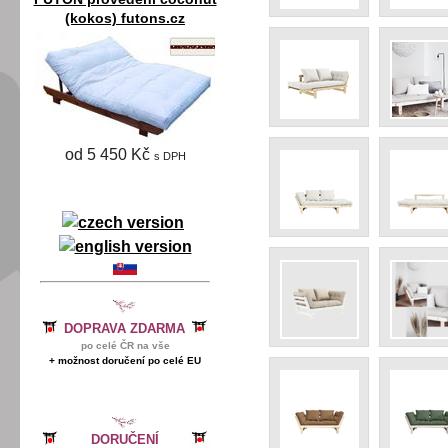
(kokos) futons.cz
od 5 450 Kč
s DPH
DOPRAVA ZDARMA
po celé ČR na vše
+ možnost doručení po celé EU
DORUČENÍ