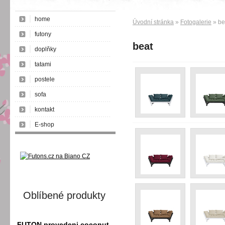
home
Úvodní stránka
»
Fotogalerie
» be
futony
beat
doplňky
tatami
postele
sofa
kontakt
E-shop
Oblíbené produkty
FUTON provedeni coconut