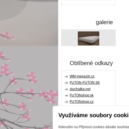
galerie
Oblíbené odkazy
WM magazín.cz
FUTON-FUTON.SK
sluchatka.net
FUTONshop.sk
FUTONshop.cz
relaxpillow.cz
Využíváme soubory cooki
karupdesign.com
Kliknutím na Přijmout cookies dáváte souhla