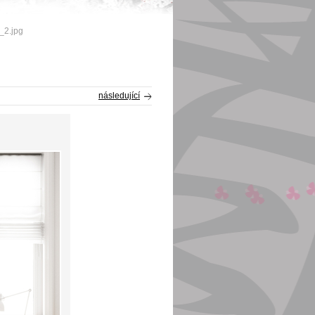
_2.jpg
následující