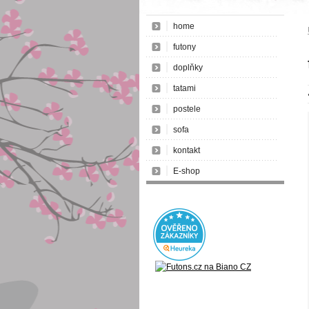
home
futony
doplňky
tatami
postele
sofa
kontakt
E-shop