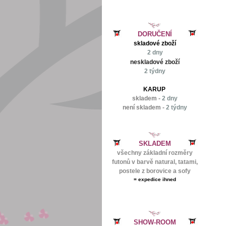
DORUČENÍ
skladové zboží
2 dny
neskladové zboží
2 týdny
KARUP
skladem -
2 dny
není skladem -
2 týdny
SKLADEM
všechny základní rozměry
futonů v barvě natural, tatami,
postele z borovice a sofy
=
expedice ihned
SHOW-ROOM