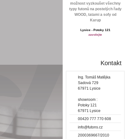
možnost vyzkoušet všechny
typy futonů na postelých řady
WOOD, tatami a sofy od
Karup
Lysice - Potoky 121
zavolejte
Kontakt
Ing. Tomáš Matějka
Sadová 729
67971 Lysice
showroom :
Potoky 121
67971 Lysice
00420 777 770 608
info@futons.cz
2000369667/2010