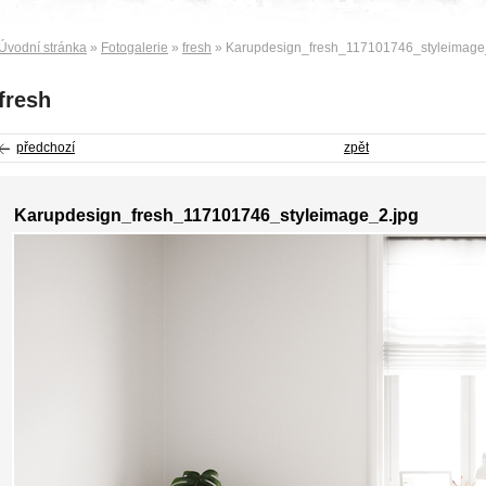
Úvodní stránka
»
Fotogalerie
»
fresh
» Karupdesign_fresh_117101746_styleimage
fresh
předchozí
zpět
Karupdesign_fresh_117101746_styleimage_2.jpg