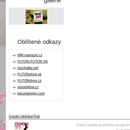
galerie
Oblíbené odkazy
WM magazín.cz
FUTON-FUTON.SK
sluchatka.net
FUTONshop.sk
FUTONshop.cz
relaxpillow.cz
karupdesign.com
Úvodní stránka
|
Tisk
Futon, kvalita prověřena po gene