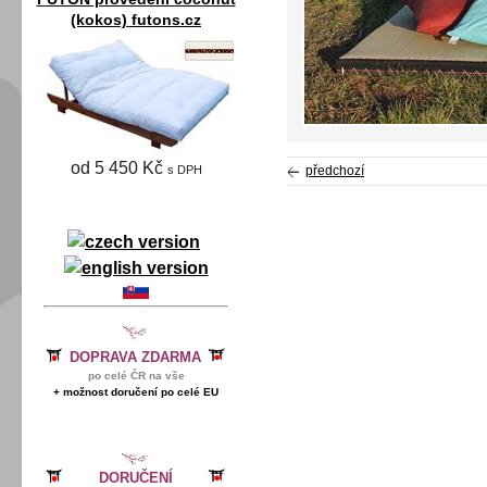
(kokos) futons.cz
od 5 450 Kč
s DPH
předchozí
DOPRAVA ZDARMA
po celé ČR na vše
+ možnost doručení po celé EU
DORUČENÍ