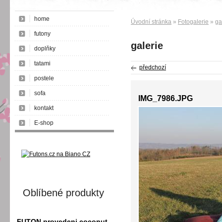
home
Úvodní stránka
»
Fotogalerie
»
ga
futony
galerie
doplňky
tatami
předchozí
postele
sofa
IMG_7986.JPG
kontakt
E-shop
Oblíbené produkty
FUTON provedeni coconut