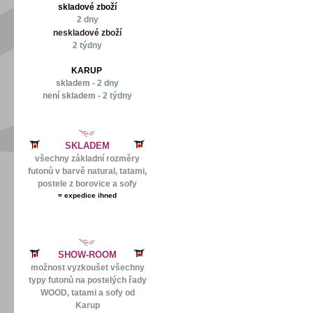
skladové zboží
2 dny
neskladové zboží
2 týdny
KARUP
skladem -
2 dny
není skladem -
2 týdny
SKLADEM
všechny základní rozměry
futonů v barvě natural, tatami,
postele z borovice a sofy
=
expedice ihned
SHOW-ROOM
možnost vyzkoušet všechny
typy futonů na postelých řady
WOOD, tatami a sofy od
Karup