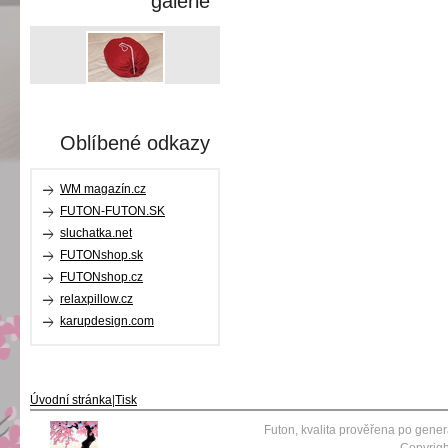
galerie
Oblíbené odkazy
WM magazín.cz
FUTON-FUTON.SK
sluchatka.net
FUTONshop.sk
FUTONshop.cz
relaxpillow.cz
karupdesign.com
Úvodní stránka
|
Tisk
Futon, kvalita prověřena po gene
Copyrigh