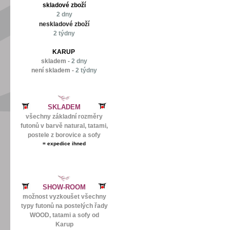
skladové zboží
2 dny
neskladové zboží
2 týdny
KARUP
skladem -
2 dny
není skladem -
2 týdny
SKLADEM
všechny základní rozměry
futonů v barvě natural, tatami,
postele z borovice a sofy
=
expedice ihned
SHOW-ROOM
možnost vyzkoušet všechny
typy futonů na postelých řady
WOOD, tatami a sofy od
Karup