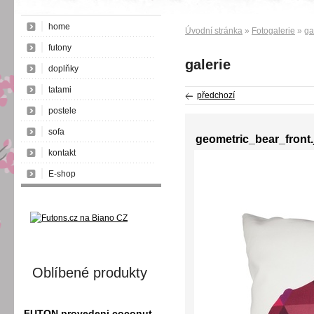
home
Úvodní stránka
»
Fotogalerie
»
ga
futony
galerie
doplňky
tatami
předchozí
postele
sofa
geometric_bear_front.
kontakt
E-shop
Oblíbené produkty
FUTON provedeni coconut