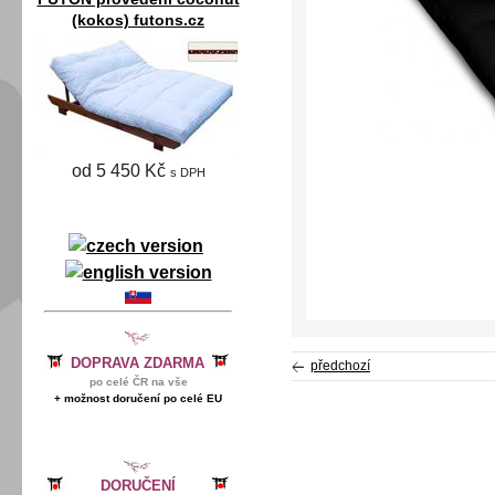
(kokos) futons.cz
od 5 450 Kč
s DPH
DOPRAVA ZDARMA
předchozí
po celé ČR na vše
+ možnost doručení po celé EU
DORUČENÍ