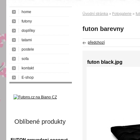
home
Úvodní stránka
»
Fotogalerie
»
fu
futony
futon barevny
doplňky
tatami
předchozí
postele
sofa
futon black.jpg
kontakt
E-shop
Oblíbené produkty
FUTON provedeni coconut