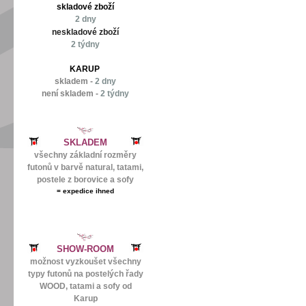
skladové zboží
2 dny
neskladové zboží
2 týdny
KARUP
skladem -
2 dny
není skladem -
2 týdny
SKLADEM
všechny základní rozměry
futonů v barvě natural, tatami,
postele z borovice a sofy
=
expedice ihned
SHOW-ROOM
možnost vyzkoušet všechny
typy futonů na postelých řady
WOOD, tatami a sofy od
Karup