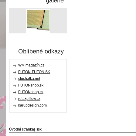
galerie
Oblíbené odkazy
WM magazín.cz
FUTON-FUTON.SK
sluchatka.net
FUTONshop.sk
FUTONshop.cz
relaxpillow.cz
karupdesign.com
Úvodní stránka
|
Tisk