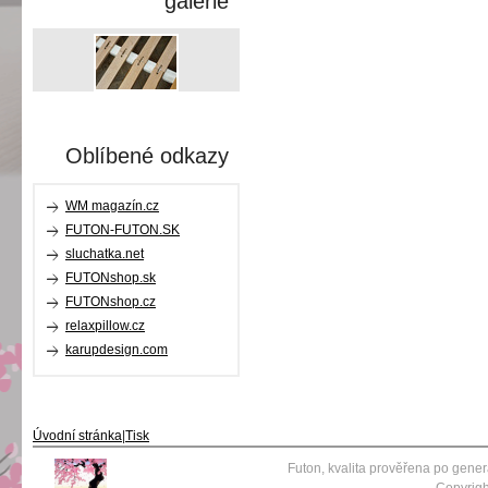
galerie
Oblíbené odkazy
WM magazín.cz
FUTON-FUTON.SK
sluchatka.net
FUTONshop.sk
FUTONshop.cz
relaxpillow.cz
karupdesign.com
Úvodní stránka
|
Tisk
Futon, kvalita prověřena po gene
Copyrigh