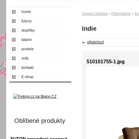
home
Úvodní stránka
»
Fotogalerie
»
In
futony
Indie
doplňky
tatami
předchozí
postele
sofa
510101755-1.jpg
kontakt
E-shop
Oblíbené produkty
FUTON provedeni coconut