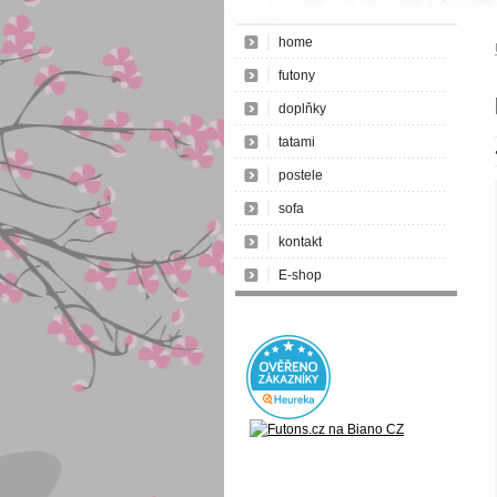
home
futony
doplňky
tatami
postele
sofa
kontakt
E-shop