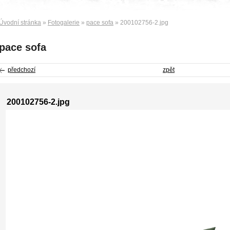
Úvodní stránka
»
Fotogalerie
»
pace sofa
» 200102756-2.jpg
pace sofa
předchozí
zpět
200102756-2.jpg