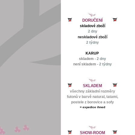
DORUČENÍ
skladové zboží
2 dny
neskladové zboží
2 týdny
KARUP
skladem -
2 dny
není skladem -
2 týdny
SKLADEM
všechny základní rozměry
futonů v barvě natural, tatami,
postele z borovice a sofy
=
expedice ihned
SHOW-ROOM