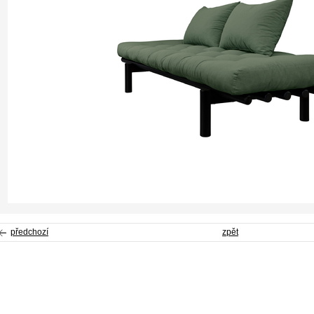
předchozí
zpět