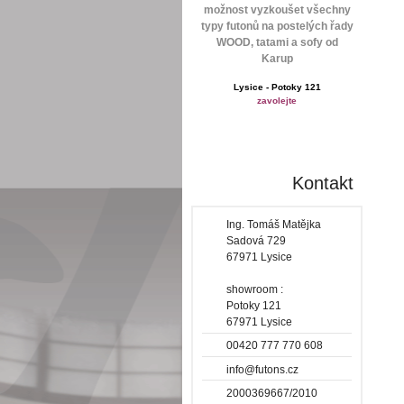
možnost vyzkoušet všechny
typy futonů na postelých řady
WOOD, tatami a sofy od
Karup
Lysice - Potoky 121
zavolejte
Kontakt
Ing. Tomáš Matějka
Sadová 729
67971 Lysice
showroom :
Potoky 121
67971 Lysice
00420 777 770 608
info@futons.cz
2000369667/2010