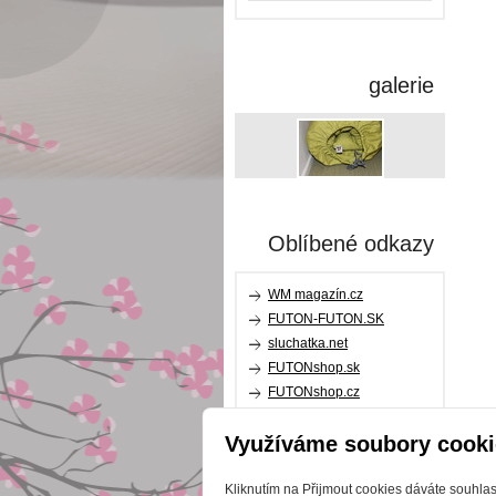
galerie
Oblíbené odkazy
WM magazín.cz
FUTON-FUTON.SK
sluchatka.net
FUTONshop.sk
FUTONshop.cz
relaxpillow.cz
Využíváme soubory cooki
karupdesign.com
Kliknutím na Přijmout cookies dáváte souhla