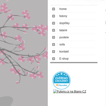
home
futony
doplňky
tatami
postele
sofa
kontakt
E-shop