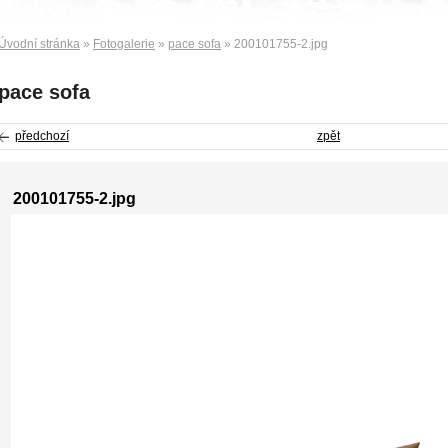
Úvodní stránka
»
Fotogalerie
»
pace sofa
» 200101755-2.jpg
pace sofa
předchozí
zpět
200101755-2.jpg