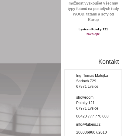
možnost vyzkoušet všechny
typy futonů na postelých řady
WOOD, tatami a sofy od
Karup
Lysice - Potoky 121
zavolejte
Kontakt
Ing. Tomáš Matějka
Sadová 729
67971 Lysice
showroom :
Potoky 121
67971 Lysice
00420 777 770 608
info@futons.cz
2000369667/2010