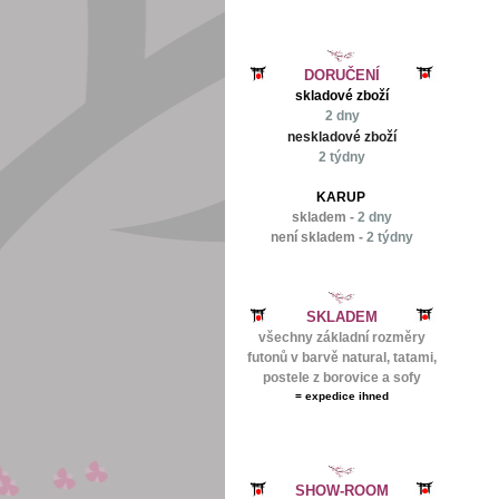
DORUČENÍ
skladové zboží
2 dny
neskladové zboží
2 týdny
KARUP
skladem -
2 dny
není skladem -
2 týdny
SKLADEM
všechny základní rozměry
futonů v barvě natural, tatami,
postele z borovice a sofy
=
expedice ihned
SHOW-ROOM