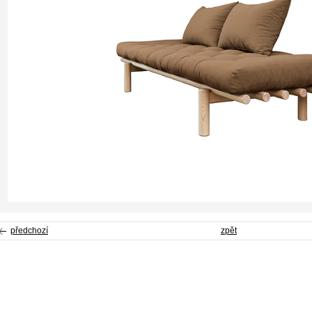
předchozí
zpět