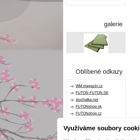
galerie
Oblíbené odkazy
WM magazín.cz
FUTON-FUTON.SK
sluchatka.net
FUTONshop.sk
FUTONshop.cz
relaxpillow.cz
Využíváme soubory cooki
karupdesign.com