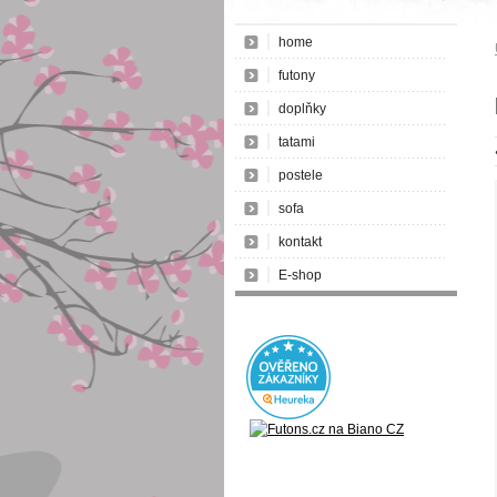
home
futony
doplňky
tatami
postele
sofa
kontakt
E-shop