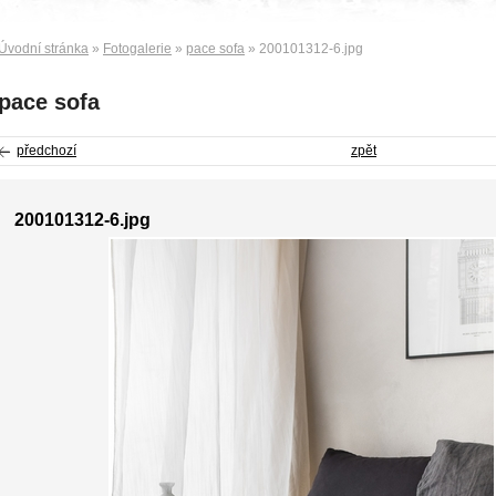
Úvodní stránka
»
Fotogalerie
»
pace sofa
» 200101312-6.jpg
pace sofa
předchozí
zpět
200101312-6.jpg