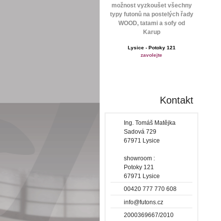
možnost vyzkoušet všechny
typy futonů na postelých řady
WOOD, tatami a sofy od
Karup
Lysice - Potoky 121
zavolejte
Kontakt
Ing. Tomáš Matějka
Sadová 729
67971 Lysice
showroom :
Potoky 121
67971 Lysice
00420 777 770 608
info@futons.cz
2000369667/2010