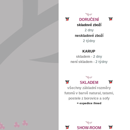
DORUČENÍ
skladové zboží
2 dny
neskladové zboží
2 týdny
KARUP
skladem -
2 dny
není skladem -
2 týdny
SKLADEM
všechny základní rozměry
futonů v barvě natural, tatami,
postele z borovice a sofy
=
expedice ihned
SHOW-ROOM