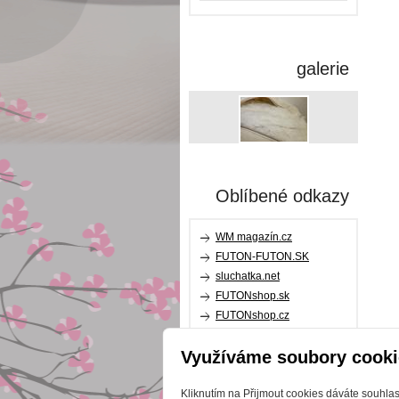
galerie
Oblíbené odkazy
WM magazín.cz
FUTON-FUTON.SK
sluchatka.net
FUTONshop.sk
FUTONshop.cz
relaxpillow.cz
Využíváme soubory cooki
karupdesign.com
Kliknutím na Přijmout cookies dáváte souhla