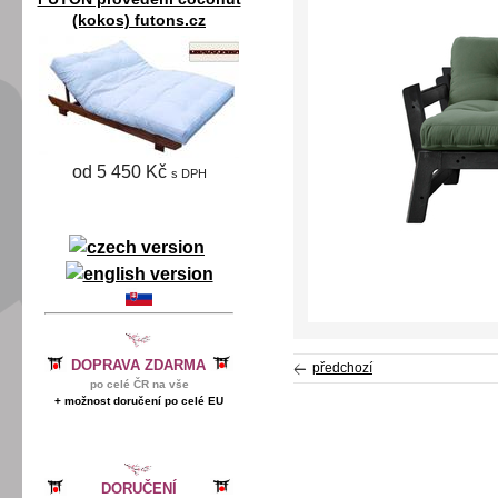
(kokos) futons.cz
od 5 450 Kč
s DPH
DOPRAVA ZDARMA
předchozí
po celé ČR na vše
+ možnost doručení po celé EU
DORUČENÍ