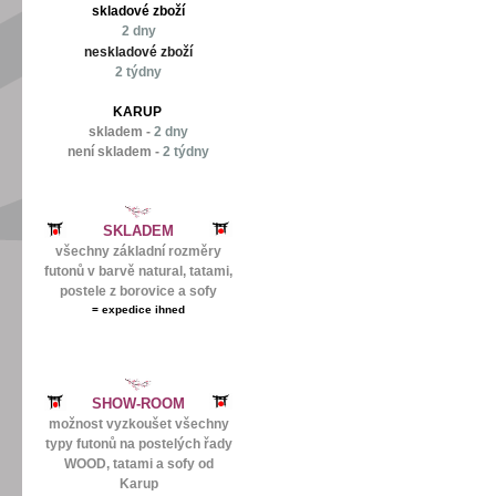
skladové zboží
2 dny
neskladové zboží
2 týdny
KARUP
skladem -
2 dny
není skladem -
2 týdny
SKLADEM
všechny základní rozměry
futonů v barvě natural, tatami,
postele z borovice a sofy
=
expedice ihned
SHOW-ROOM
možnost vyzkoušet všechny
typy futonů na postelých řady
WOOD, tatami a sofy od
Karup