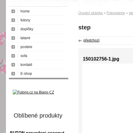
home
Úvodní stránka
»
Fotogalerie
»
st
futony
step
doplňky
tatami
předchozí
postele
sofa
150102756-1.jpg
kontakt
E-shop
Oblíbené produkty
FUTON provedeni coconut