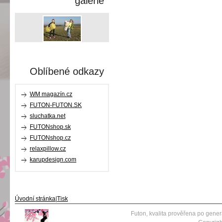
galerie
Oblíbené odkazy
WM magazín.cz
FUTON-FUTON.SK
sluchatka.net
FUTONshop.sk
FUTONshop.cz
relaxpillow.cz
karupdesign.com
Úvodní stránka
|
Tisk
Futon, kvalita prověřena po gene