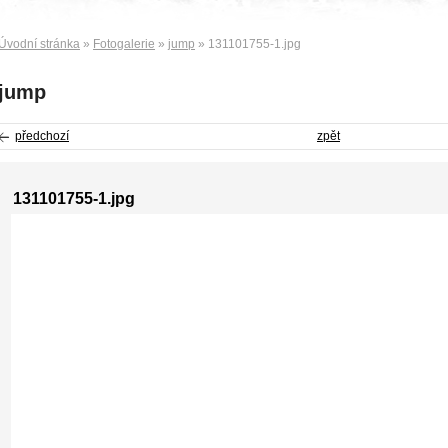
Úvodní stránka
»
Fotogalerie
»
jump
» 131101755-1.jpg
jump
předchozí
zpět
131101755-1.jpg