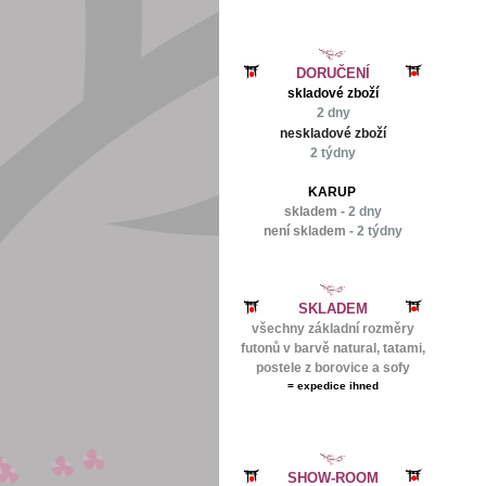
DORUČENÍ
skladové zboží
2 dny
neskladové zboží
2 týdny
KARUP
skladem -
2 dny
není skladem -
2 týdny
SKLADEM
všechny základní rozměry
futonů v barvě natural, tatami,
postele z borovice a sofy
=
expedice ihned
SHOW-ROOM