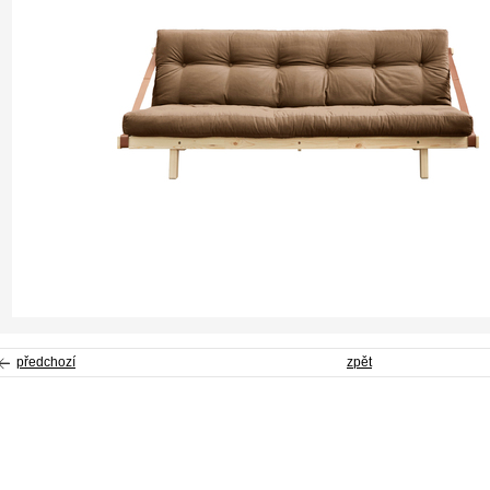
předchozí
zpět