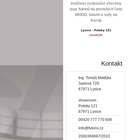
možnost vyzkoušet všechny
typy futonů na postelých řady
WOOD, tatami a sofy od
Karup
Lysice - Potoky 121
zavolejte
Kontakt
Ing. Tomáš Matějka
Sadová 729
67971 Lysice
showroom :
Potoky 121
67971 Lysice
00420 777 770 608
info@futons.cz
2000369667/2010