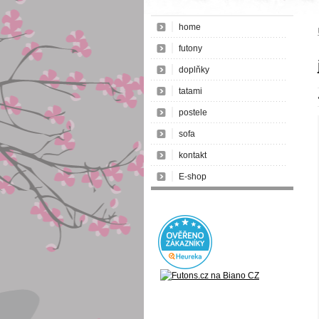
home
futony
doplňky
tatami
postele
sofa
kontakt
E-shop