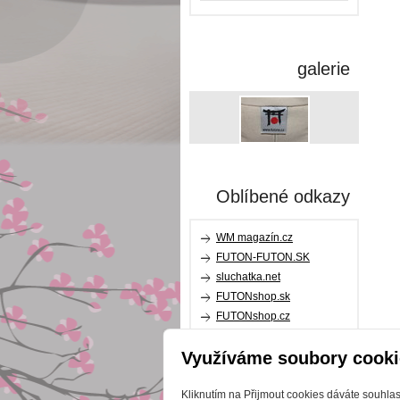
galerie
Oblíbené odkazy
WM magazín.cz
FUTON-FUTON.SK
sluchatka.net
FUTONshop.sk
FUTONshop.cz
relaxpillow.cz
Využíváme soubory cooki
karupdesign.com
Kliknutím na Přijmout cookies dáváte souhla